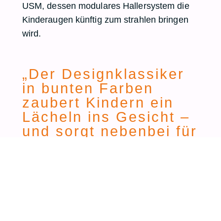
USM
, dessen modulares Hallersystem die
Kinderaugen künftig zum strahlen bringen
wird.
„Der Designklassiker
in bunten Farben
zaubert Kindern ein
Lächeln ins Gesicht –
und sorgt nebenbei für
viel formschönen
Stauraum“
USM Haller System
Praxis Schreibtisch