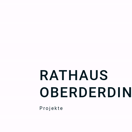
RATHAUS
OBERDERDI
Projekte